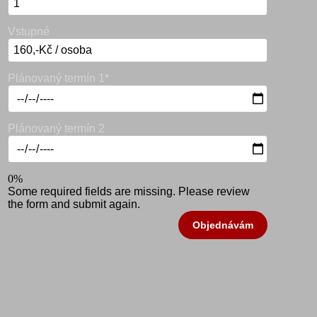
Vstupné
Plánovaný termín 1*
Plánovaný termín 2
0%
Some required fields are missing. Please review
the form and submit again.
Objednávám