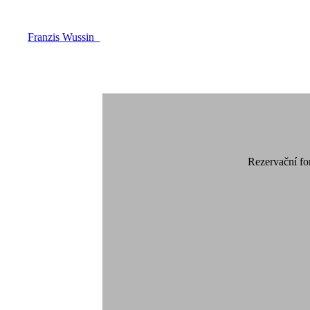
Navšti
Franzis Wussin
Rezervační fo