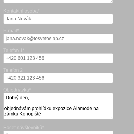
Kontaktní osoba*
E-mail*
Telefon 1*
Telefon 2
Objednávka*
Počet návštěvníků*