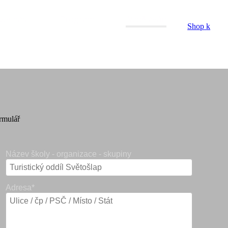
vte nás
Program
Vzdělávání
Shop
k
rmulář
Název školy - organizace - skupiny
Adresa*